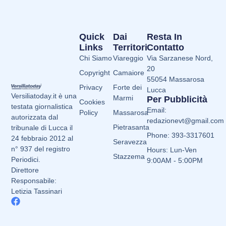
Quick
Dai
Resta In
Links
Territori
Contatto
Chi Siamo
Viareggio
Via Sarzanese Nord,
20
Copyright
Camaiore
55054 Massarosa
Privacy
Forte dei
Lucca
Versiliatoday.it è una
Marmi
Per Pubblicità
Cookies
testata giornalistica
Email:
Policy
Massarosa
autorizzata dal
redazionevt@gmail.com
Pietrasanta
tribunale di Lucca il
Phone: 393-3317601
24 febbraio 2012 al
Seravezza
n° 937 del registro
Hours: Lun-Ven
Stazzema
Periodici.
9:00AM - 5:00PM
Direttore
Responsabile:
Letizia Tassinari