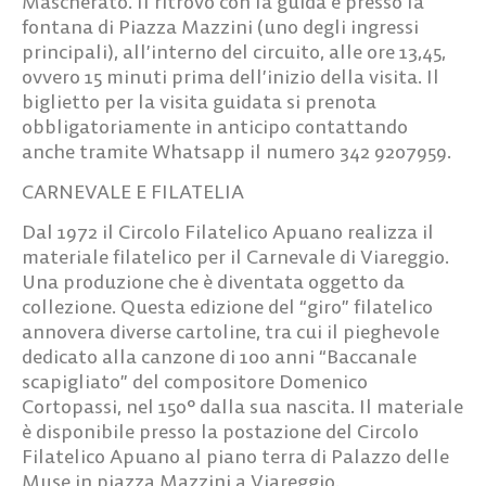
Mascherato. Il ritrovo con la guida è presso la
fontana di Piazza Mazzini (uno degli ingressi
principali), all’interno del circuito, alle ore 13,45,
ovvero 15 minuti prima dell’inizio della visita. Il
biglietto per la visita guidata si prenota
obbligatoriamente in anticipo contattando
anche tramite Whatsapp il numero 342 9207959.
CARNEVALE E FILATELIA
Dal 1972 il Circolo Filatelico Apuano realizza il
materiale filatelico per il Carnevale di Viareggio.
Una produzione che è diventata oggetto da
collezione. Questa edizione del “giro” filatelico
annovera diverse cartoline, tra cui il pieghevole
dedicato alla canzone di 100 anni “Baccanale
scapigliato” del compositore Domenico
Cortopassi, nel 150° dalla sua nascita. Il materiale
è disponibile presso la postazione del Circolo
Filatelico Apuano al piano terra di Palazzo delle
Muse in piazza Mazzini a Viareggio.