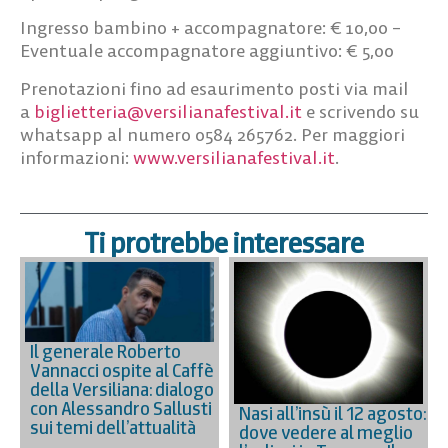
Ingresso bambino + accompagnatore: € 10,00 –
Eventuale accompagnatore aggiuntivo: € 5,00
Prenotazioni
fino ad esaurimento posti via mail
a
biglietteria@versilianafestival.it
e scrivendo su
whatsapp al numero 0584 265762. Per maggiori
informazioni:
www.versilianafestival.it
.
Ti protrebbe interessare
Il generale Roberto
Vannacci ospite al Caffè
della Versiliana: dialogo
con Alessandro Sallusti
Nasi all’insù il 12 agosto:
sui temi dell’attualità
dove vedere al meglio