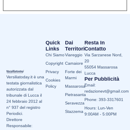
Quick
Dai
Resta In
Links
Territori
Contatto
Chi Siamo
Viareggio
Via Sarzanese Nord,
20
Copyright
Camaiore
55054 Massarosa
Privacy
Forte dei
Lucca
Versiliatoday.it è una
Marmi
Per Pubblicità
Cookies
testata giornalistica
Email:
Policy
Massarosa
autorizzata dal
redazionevt@gmail.com
Pietrasanta
tribunale di Lucca il
Phone: 393-3317601
24 febbraio 2012 al
Seravezza
n° 937 del registro
Hours: Lun-Ven
Stazzema
Periodici.
9:00AM - 5:00PM
Direttore
Responsabile: