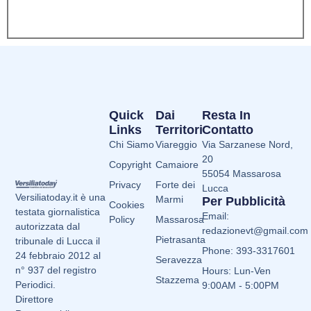
Quick
Dai
Resta In
Links
Territori
Contatto
Chi Siamo
Viareggio
Via Sarzanese Nord,
20
Copyright
Camaiore
55054 Massarosa
Privacy
Forte dei
Lucca
Versiliatoday.it è una
Marmi
Per Pubblicità
Cookies
testata giornalistica
Email:
Policy
Massarosa
autorizzata dal
redazionevt@gmail.com
Pietrasanta
tribunale di Lucca il
Phone: 393-3317601
24 febbraio 2012 al
Seravezza
n° 937 del registro
Hours: Lun-Ven
Stazzema
Periodici.
9:00AM - 5:00PM
Direttore