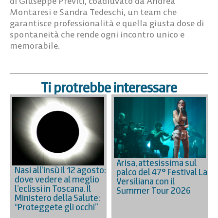
di
Giuseppe Previti
, coadiuvato da
Andrea
Montaresi
e
Sandra Tedeschi
, un team che
garantisce professionalità e quella giusta dose di
spontaneità che rende ogni incontro unico e
memorabile.
Ti protrebbe interessare
Arisa, attesissima sul
Nasi all’insù il 12 agosto:
palco del 47° Festival La
dove vedere al meglio
Versiliana con il
l’eclissi in Toscana. Il
Summer Tour 2026
Ministero della Salute:
“Proteggete gli occhi”