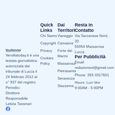
Quick
Dai
Resta In
Links
Territori
Contatto
Chi Siamo
Viareggio
Via Sarzanese Nord,
20
Copyright
Camaiore
55054 Massarosa
Privacy
Forte dei
Lucca
Versiliatoday.it è una
Marmi
Per Pubblicità
Cookies
testata giornalistica
Email:
Policy
Massarosa
autorizzata dal
redazionevt@gmail.com
Pietrasanta
tribunale di Lucca il
Phone: 393-3317601
24 febbraio 2012 al
Seravezza
n° 937 del registro
Hours: Lun-Ven
Stazzema
Periodici.
9:00AM - 5:00PM
Direttore
Responsabile:
Letizia Tassinari