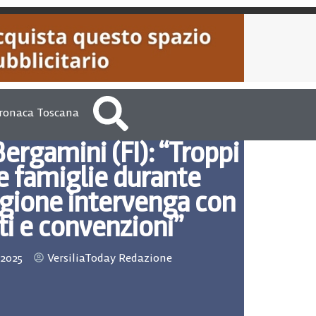
ronaca Toscana
 Bergamini (FI): “Troppi
le famiglie durante
Regione intervenga con
ti e convenzioni”
 2025
VersiliaToday Redazione