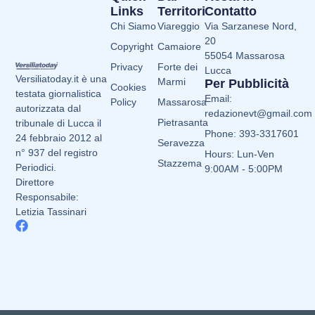
Links
Territori
Contatto
Chi Siamo
Viareggio
Via Sarzanese Nord,
20
Copyright
Camaiore
55054 Massarosa
Privacy
Forte dei
Lucca
Versiliatoday.it è una
Marmi
Per Pubblicità
Cookies
testata giornalistica
Email:
Policy
Massarosa
autorizzata dal
redazionevt@gmail.com
Pietrasanta
tribunale di Lucca il
Phone: 393-3317601
24 febbraio 2012 al
Seravezza
n° 937 del registro
Hours: Lun-Ven
Stazzema
Periodici.
9:00AM - 5:00PM
Direttore
Responsabile:
Letizia Tassinari