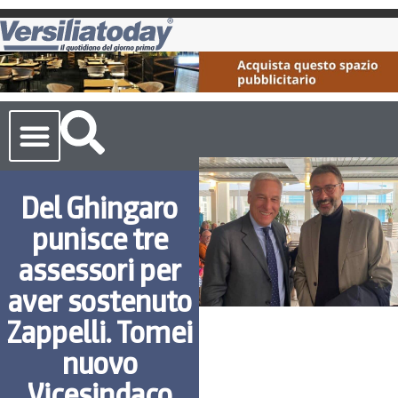
Cronaca Toscana
Del Ghingaro
punisce tre
assessori per
aver sostenuto
Zappelli. Tomei
nuovo
Vicesindaco