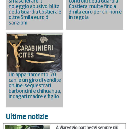
smascherare il
controlli della Guardia
noleggio abusivo, blitz
Costiera: multe fino a
della Guardia Costiera e
3mila euro per chi non è
oltre 5mila euro di
in regola
sanzioni
Un appartamento, 70
cani e un giro di vendite
online: sequestrati
barboncini e chihuahua,
indagati madre e figlio
Ultime notizie
A Viareggio parcheggi sempre più