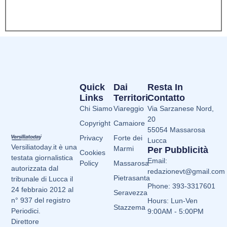
Quick
Dai
Resta In
Links
Territori
Contatto
Chi Siamo
Viareggio
Via Sarzanese Nord,
20
Copyright
Camaiore
55054 Massarosa
Privacy
Forte dei
Lucca
Versiliatoday.it è una
Marmi
Per Pubblicità
Cookies
testata giornalistica
Email:
Policy
Massarosa
autorizzata dal
redazionevt@gmail.com
Pietrasanta
tribunale di Lucca il
Phone: 393-3317601
24 febbraio 2012 al
Seravezza
n° 937 del registro
Hours: Lun-Ven
Stazzema
Periodici.
9:00AM - 5:00PM
Direttore