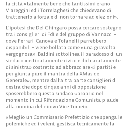
la città «talmente bene che tantissimi erano i
Viareggini ed i Torrelaghesi che chiedevano di
trattenerlo a forza e di non tornare ad elezioni».
L’ipotesi che Del Ghingaro possa cercare sostegno
tra i consiglieri di FdI e del gruppo di Vannacci –
dove Ferrari, Canova e Tofanelli parrebbero
disponibili – viene bollata come «una giravolta
vergognosa». Baldini sottolinea il paradosso di un
sindaco «ostinatamente civico e dichiaratamente
di sinistra» costretto ad abbracciare «i partiti e
per giunta pure il mantra della XMas del
Generale», mentre dall’altra parte consiglieri di
destra che dopo cinque anni di opposizione
sposerebbero questo sindaco «proprio nel
momento in cui Rifondazione Comunista plaude
alla nomina del nuovo Vice Tomei».
«Meglio un Commissario Prefettizio che spenga le
polemiche ed i veleni, gestisca tecnicamente la