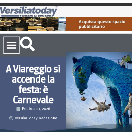
Cronaca Toscana
A Viareggio si
accende la
festa: è
Carnevale
Febbraio 1, 2026
VersiliaToday Redazione