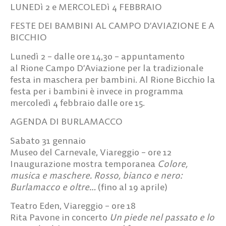
LUNEDì 2 e MERCOLEDì 4 FEBBRAIO
FESTE DEI BAMBINI AL CAMPO D’AVIAZIONE E A
BICCHIO
Lunedì 2 – dalle ore 14,30 – appuntamento
al
Rione Campo D’Aviazione
per la tradizionale
festa in maschera per bambini. Al
Rione Bicchio
la
festa per i bambini è invece in programma
mercoledì 4 febbraio dalle ore 15.
AGENDA DI BURLAMACCO
Sabato 31 gennaio
Museo del Carnevale
, Viareggio – ore 12
Inaugurazione mostra temporanea
Colore,
musica e maschere. Rosso, bianco e nero:
Burlamacco e oltre…
(fino al 19 aprile)
Teatro Eden, Viareggio – ore 18
Rita Pavone in concerto
Un piede nel passato e lo