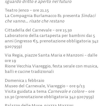
sguardo dritto e aperto nel futuro
Teatro Jenco – ore 21.15
La
Compagnia Burlamacco 81
presenta
Sindaci
che vanno… risate che restano
Cittadella del Carnevale – ore 15.30
Laboratorio della cartapesta
per bambini dai 5
anni (ingresso €5, prenotazione obbligatoria 342
9207959)
Via Regia, piazze Santa Maria e Manzoni – dalle
ore 19
Rione Vecchia Viareggio
, festa serale con musica,
balli e cucine tradizionali
Domenica 1 febbraio
Museo del Carnevale, Viareggio – ore 9/13
Visita guidata
a tema
Carnevale e colore
– ore
10.30 (prenotazione obbligatoria 342 9207959)
Palazzo delle Muse, piazza Mazzini