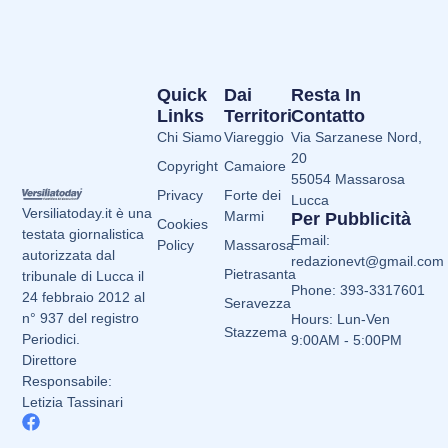
Quick
Dai
Resta In
Links
Territori
Contatto
Chi Siamo
Viareggio
Via Sarzanese Nord,
20
Copyright
Camaiore
55054 Massarosa
Privacy
Forte dei
Lucca
Versiliatoday.it è una
Marmi
Per Pubblicità
Cookies
testata giornalistica
Email:
Policy
Massarosa
autorizzata dal
redazionevt@gmail.com
Pietrasanta
tribunale di Lucca il
Phone: 393-3317601
24 febbraio 2012 al
Seravezza
n° 937 del registro
Hours: Lun-Ven
Stazzema
Periodici.
9:00AM - 5:00PM
Direttore
Responsabile:
Letizia Tassinari