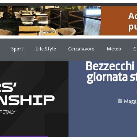
Sport
Life Style
Cercalavoro
Meteo
C
Bezzecchi 
giornata st
Maggi