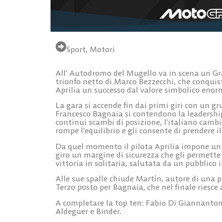
Sport
,
Motori
All’ Autodromo del Mugello va in scena un Gr
trionfo netto di Marco Bezzecchi, che conquist
Aprilia un successo dal valore simbolico enor
La gara si accende fin dai primi giri con un g
Francesco Bagnaia si contendono la leadership
continui scambi di posizione, l’italiano cambi
rompe l’equilibrio e gli consente di prendere il
Da quel momento il pilota Aprilia impone un r
giro un margine di sicurezza che gli permette d
vittoria in solitaria, salutata da un pubblico i
Alle sue spalle chiude Martín, autore di una p
Terzo posto per Bagnaia, che nel finale riesce 
A completare la top ten: Fabio Di Giannanto
Aldeguer e Binder.