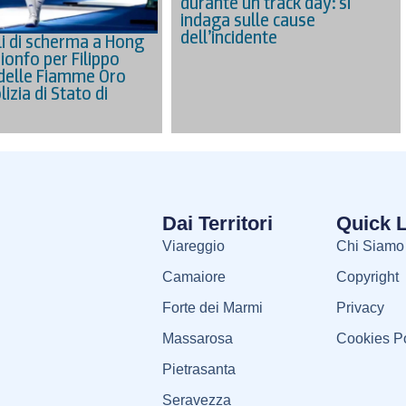
durante un track day: si
indaga sulle cause
dell’incidente
i di scherma a Hong
ionfo per Filippo
delle Fiamme Oro
lizia di Stato di
Dai Territori
Quick 
Viareggio
Chi Siamo
Camaiore
Copyright
Forte dei Marmi
Privacy
Massarosa
Cookies Po
Pietrasanta
Seravezza