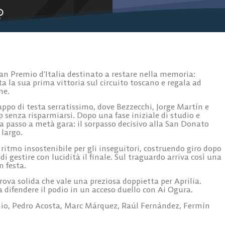
an Premio d’Italia destinato a restare nella memoria:
a la sua prima vittoria sul circuito toscano e regala ad
me.
ruppo di testa serratissimo, dove Bezzecchi, Jorge Martín e
 senza risparmiarsi. Dopo una fase iniziale di studio e
a passo a metà gara: il sorpasso decisivo alla San Donato
 largo.
itmo insostenibile per gli inseguitori, costruendo giro dopo
i gestire con lucidità il finale. Sul traguardo arriva così una
n festa.
rova solida che vale una preziosa doppietta per Aprilia.
a difendere il podio in un acceso duello con Ai Ogura.
nio, Pedro Acosta, Marc Márquez, Raúl Fernández, Fermín