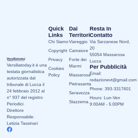
Quick
Dai
Resta In
Links
Territori
Contatto
Chi Siamo
Viareggio
Via Sarzanese Nord,
20
Copyright
Camaiore
55054 Massarosa
Privacy
Forte dei
Lucca
Versiliatoday.it è una
Marmi
Per Pubblicità
Cookies
testata giornalistica
Email:
Policy
Massarosa
autorizzata dal
redazionevt@gmail.com
Pietrasanta
tribunale di Lucca il
Phone: 393-3317601
24 febbraio 2012 al
Seravezza
n° 937 del registro
Hours: Lun-Ven
Stazzema
Periodici.
9:00AM - 5:00PM
Direttore
Responsabile:
Letizia Tassinari