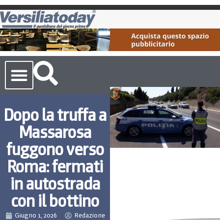
Cronaca Toscana
Dopo la truffa a
Massarosa
fuggono verso
Roma: fermati
in autostrada
con il bottino
Giugno 1, 2026
Redazione