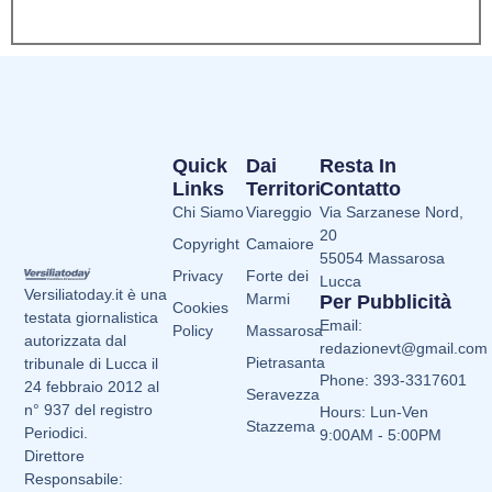
Quick
Dai
Resta In
Links
Territori
Contatto
Chi Siamo
Viareggio
Via Sarzanese Nord,
20
Copyright
Camaiore
55054 Massarosa
Privacy
Forte dei
Lucca
Versiliatoday.it è una
Marmi
Per Pubblicità
Cookies
testata giornalistica
Email:
Policy
Massarosa
autorizzata dal
redazionevt@gmail.com
Pietrasanta
tribunale di Lucca il
Phone: 393-3317601
24 febbraio 2012 al
Seravezza
n° 937 del registro
Hours: Lun-Ven
Stazzema
Periodici.
9:00AM - 5:00PM
Direttore
Responsabile: