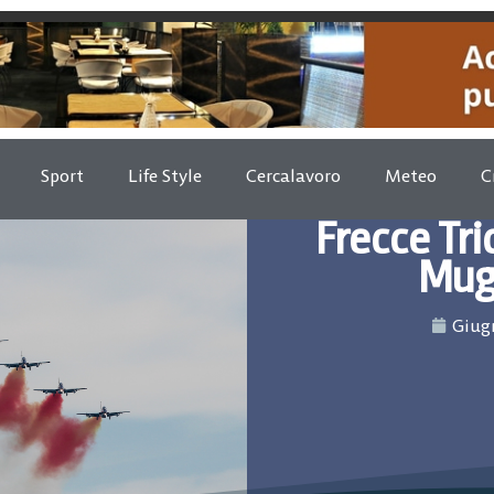
Sport
Life Style
Cercalavoro
Meteo
C
Frecce Tric
Muge
Giugn