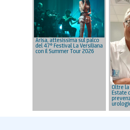
Arisa, attesissima sul palco
del 47° Festival La Versiliana
con il Summer Tour 2026
Oltre la
Estate d
prevenz
urologi