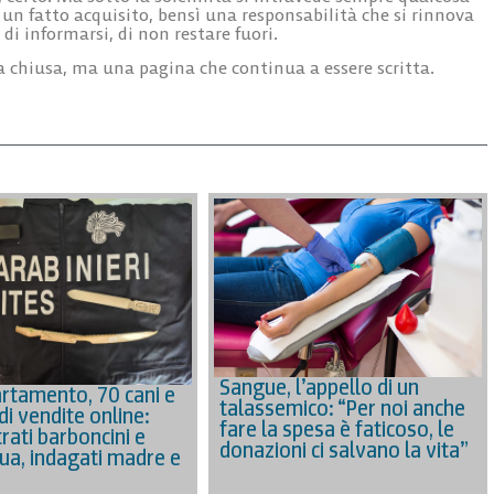
a un fatto acquisito, bensì una responsabilità che si rinnova
di informarsi, di non restare fuori.
na chiusa, ma una pagina che continua a essere scritta.
Sangue, l’appello di un
rtamento, 70 cani e
talassemico: “Per noi anche
di vendite online:
fare la spesa è faticoso, le
rati barboncini e
donazioni ci salvano la vita”
ua, indagati madre e