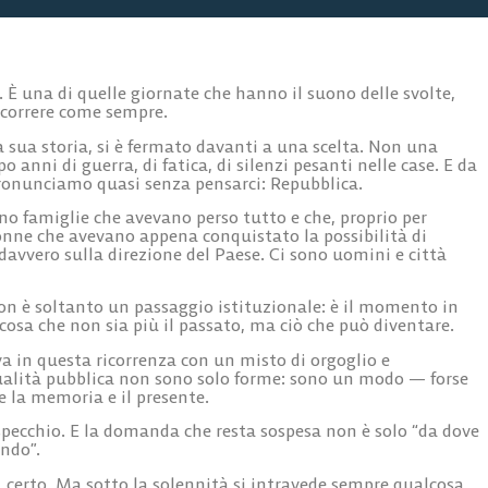
. È una di quelle giornate che hanno il suono delle svolte,
scorrere come sempre.
a sua storia, si è fermato davanti a una scelta. Non una
o anni di guerra, di fatica, di silenzi pesanti nelle case. E da
pronunciamo quasi senza pensarci: Repubblica.
ono famiglie che avevano perso tutto e che, proprio per
onne che avevano appena conquistato la possibilità di
 davvero sulla direzione del Paese. Ci sono uomini e città
on è soltanto un passaggio istituzionale: è il momento in
cosa che non sia più il passato, ma ciò che può diventare.
rova in questa ricorrenza con un misto di orgoglio e
itualità pubblica non sono solo forme: sono un modo — forse
 la memoria e il presente.
 specchio. E la domanda che resta sospesa non è solo “da dove
ndo”.
 certo. Ma sotto la solennità si intravede sempre qualcosa