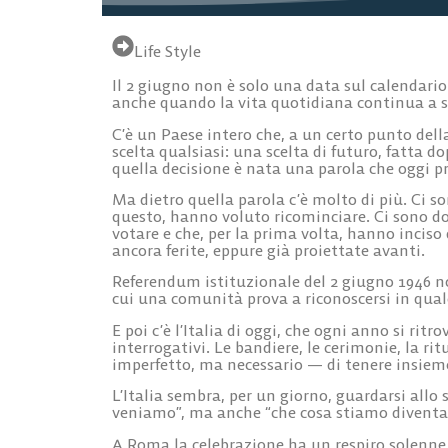
Life Style
Il 2 giugno non è solo una data sul calendario
anche quando la vita quotidiana continua a 
C’è un Paese intero che, a un certo punto dell
scelta qualsiasi: una scelta di futuro, fatta dop
quella decisione è nata una parola che oggi 
Ma dietro quella parola c’è molto di più. Ci s
questo, hanno voluto ricominciare. Ci sono d
votare e che, per la prima volta, hanno inciso
ancora ferite, eppure già proiettate avanti.
Referendum istituzionale del 2 giugno 1946 n
cui una comunità prova a riconoscersi in qual
E poi c’è l’Italia di oggi, che ogni anno si rit
interrogativi. Le bandiere, le cerimonie, la r
imperfetto, ma necessario — di tenere insieme
L’Italia sembra, per un giorno, guardarsi allo
veniamo”, ma anche “che cosa stiamo diventa
A Roma la celebrazione ha un respiro solenne,