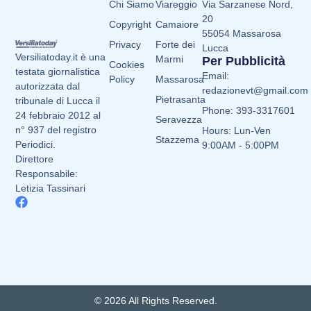
Chi Siamo
Viareggio
Via Sarzanese Nord,
20
Copyright
Camaiore
55054 Massarosa
Privacy
Forte dei
Lucca
Versiliatoday.it è una
Marmi
Per Pubblicità
Cookies
testata giornalistica
Email:
Policy
Massarosa
autorizzata dal
redazionevt@gmail.com
Pietrasanta
tribunale di Lucca il
Phone: 393-3317601
24 febbraio 2012 al
Seravezza
n° 937 del registro
Hours: Lun-Ven
Stazzema
Periodici.
9:00AM - 5:00PM
Direttore
Responsabile:
Letizia Tassinari
© 2026 All Rights Reserved.