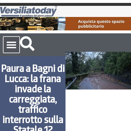
Cronaca Toscana
Paura a Bagni di
Lucca: la frana
invade la
carreggiata,
traffico
interrotto sulla
Statale 12