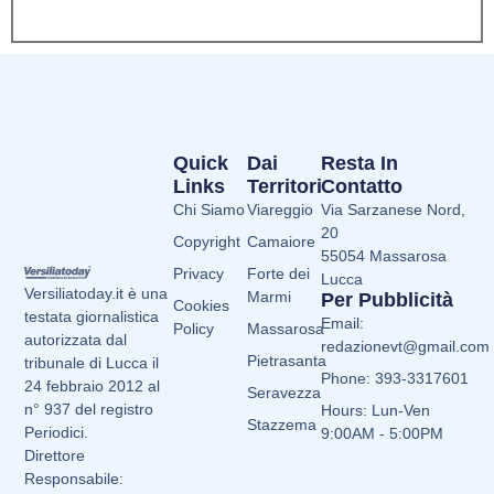
Quick
Dai
Resta In
Links
Territori
Contatto
Chi Siamo
Viareggio
Via Sarzanese Nord,
20
Copyright
Camaiore
55054 Massarosa
Privacy
Forte dei
Lucca
Versiliatoday.it è una
Marmi
Per Pubblicità
Cookies
testata giornalistica
Email:
Policy
Massarosa
autorizzata dal
redazionevt@gmail.com
Pietrasanta
tribunale di Lucca il
Phone: 393-3317601
24 febbraio 2012 al
Seravezza
n° 937 del registro
Hours: Lun-Ven
Stazzema
Periodici.
9:00AM - 5:00PM
Direttore
Responsabile: