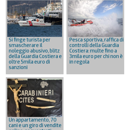
Si finge turista per
Pesca sportiva, raffica di
smascherare il
controlli della Guardia
noleggio abusivo, blitz
Costiera: multe fino a
della Guardia Costiera e
3mila euro per chi non è
oltre 5mila euro di
in regola
sanzioni
Un appartamento, 70
cani e un giro di vendite