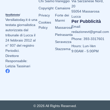
Chi Siamo
Viareggio
Via Sarzanese Nord,
20
Copyright
Camaiore
55054 Massarosa
Privacy
Forte dei
Lucca
Versiliatoday.it è una
Marmi
Per Pubblicità
Cookies
testata giornalistica
Email:
Policy
Massarosa
autorizzata dal
redazionevt@gmail.com
Pietrasanta
tribunale di Lucca il
Phone: 393-3317601
24 febbraio 2012 al
Seravezza
n° 937 del registro
Hours: Lun-Ven
Stazzema
Periodici.
9:00AM - 5:00PM
Direttore
Responsabile:
Letizia Tassinari
© 2026 All Rights Reserved.