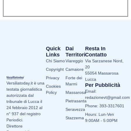
Quick
Dai
Resta In
Links
Territori
Contatto
Chi Siamo
Viareggio
Via Sarzanese Nord,
20
Copyright
Camaiore
55054 Massarosa
Privacy
Forte dei
Lucca
Versiliatoday.it è una
Marmi
Per Pubblicità
Cookies
testata giornalistica
Email:
Policy
Massarosa
autorizzata dal
redazionevt@gmail.com
Pietrasanta
tribunale di Lucca il
Phone: 393-3317601
24 febbraio 2012 al
Seravezza
n° 937 del registro
Hours: Lun-Ven
Stazzema
Periodici.
9:00AM - 5:00PM
Direttore