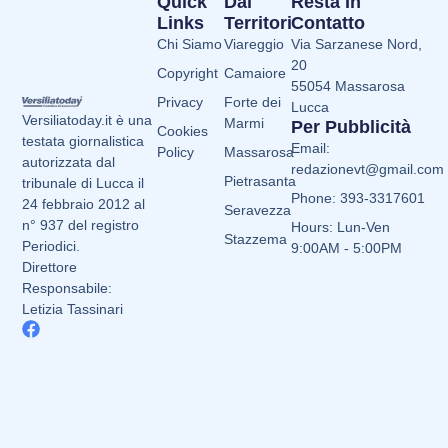
Quick
Dai
Resta In
Links
Territori
Contatto
Chi Siamo
Viareggio
Via Sarzanese Nord,
20
Copyright
Camaiore
55054 Massarosa
Privacy
Forte dei
Lucca
Versiliatoday.it è una
Marmi
Per Pubblicità
Cookies
testata giornalistica
Email:
Policy
Massarosa
autorizzata dal
redazionevt@gmail.com
Pietrasanta
tribunale di Lucca il
Phone: 393-3317601
24 febbraio 2012 al
Seravezza
n° 937 del registro
Hours: Lun-Ven
Stazzema
Periodici.
9:00AM - 5:00PM
Direttore
Responsabile:
Letizia Tassinari