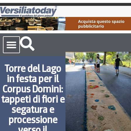
Cronaca Toscana
Torre del Lago
in festa per il
Corpus Domini:
tappeti di fiori e
segatura e
processione
verso il