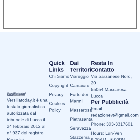
Quick
Dai
Resta In
Links
Territori
Contatto
Chi Siamo
Viareggio
Via Sarzanese Nord,
20
Copyright
Camaiore
55054 Massarosa
Privacy
Forte dei
Lucca
Versiliatoday.it è una
Marmi
Per Pubblicità
Cookies
testata giornalistica
Email:
Policy
Massarosa
autorizzata dal
redazionevt@gmail.com
Pietrasanta
tribunale di Lucca il
Phone: 393-3317601
24 febbraio 2012 al
Seravezza
n° 937 del registro
Hours: Lun-Ven
Stazzema
Periodici.
9:00AM - 5:00PM