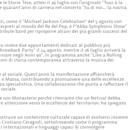
 le Storie Tese, attesi il 29 luglio con l’originale “Tour à la
tre quarant’anni di carriera nel concerto “Su di noi… la nostra
, come il “Michael Jackson Celebration” del 5 agosto con
nterpreti al mondo del Re del Pop, e l'”Abba Symphonic Show”
tribute band per riproporre alcuni dei più grandi successi del
no invece due appuntamenti dedicati al pubblico più
hrowback Party” il 14 agosto, mentre il 26 luglio arriverà la
Tornare negli Anni 90”. In programma anche “Like a Rolling
’anni di storia contemporanea attraverso la musica dei
 al sociale. Quest’anno la manifestazione affiancherà
sa e Massa, contribuendo a promuovere una delle eccellenze
za specialistica. Una collaborazione che punta a rafforzare il
 sociale.
e con Monasterio perché riteniamo che un festival debba
 attenzione verso le eccellenze del territorio», ha spiegato
costruire un contenitore culturale capace di evolversi insieme
ico Cristiano Ceragioli, sottolineando come il programma
i internazionali e linguaggi capaci di coinvolgere