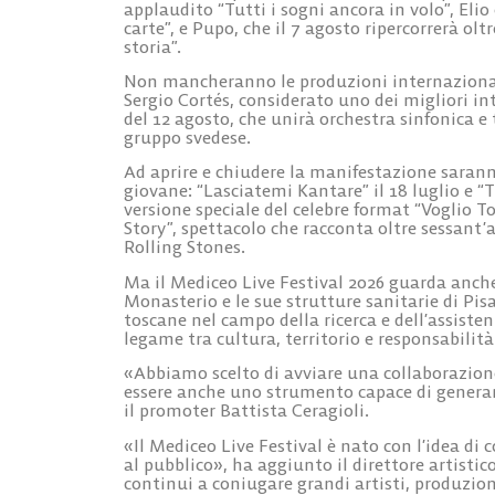
applaudito “Tutti i sogni ancora in volo”, Elio e
carte”, e Pupo, che il 7 agosto ripercorrerà ol
storia”.
Non mancheranno le produzioni internazionali
Sergio Cortés, considerato uno dei migliori i
del 12 agosto, che unirà orchestra sinfonica e 
gruppo svedese.
Ad aprire e chiudere la manifestazione saran
giovane: “Lasciatemi Kantare” il 18 luglio e “T
versione speciale del celebre format “Voglio 
Story”, spettacolo che racconta oltre sessant
Rolling Stones.
Ma il Mediceo Live Festival 2026 guarda anche
Monasterio e le sue strutture sanitarie di Pi
toscane nel campo della ricerca e dell’assisten
legame tra cultura, territorio e responsabilità
«Abbiamo scelto di avviare una collaborazion
essere anche uno strumento capace di generare
il promoter Battista Ceragioli.
«Il Mediceo Live Festival è nato con l’idea di 
al pubblico», ha aggiunto il direttore artist
continui a coniugare grandi artisti, produzion