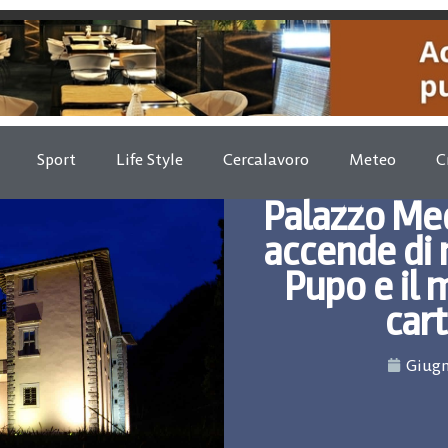
Sport
Life Style
Cercalavoro
Meteo
C
Palazzo Med
accende di m
Pupo e il 
car
Giugn