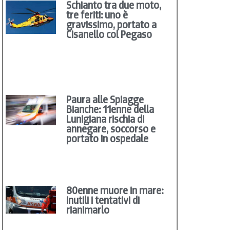
Schianto tra due moto,
tre feriti: uno è
gravissimo, portato a
Cisanello col Pegaso
Paura alle Spiagge
Bianche: 11enne della
Lunigiana rischia di
annegare, soccorso e
portato in ospedale
80enne muore in mare:
inutili i tentativi di
rianimarlo