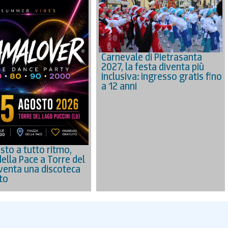
Carnevale di Pietrasanta
2027, la festa diventa più
inclusiva: ingresso gratis fino
a 12 anni
sto a tutto ritmo,
della Pace a Torre del
venta una discoteca
to