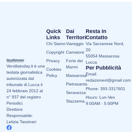
Quick
Dai
Resta In
Links
Territori
Contatto
Chi Siamo
Viareggio
Via Sarzanese Nord,
20
Copyright
Camaiore
55054 Massarosa
Privacy
Forte dei
Lucca
Versiliatoday.it è una
Marmi
Per Pubblicità
Cookies
testata giornalistica
Email:
Policy
Massarosa
autorizzata dal
redazionevt@gmail.com
Pietrasanta
tribunale di Lucca il
Phone: 393-3317601
24 febbraio 2012 al
Seravezza
n° 937 del registro
Hours: Lun-Ven
Stazzema
Periodici.
9:00AM - 5:00PM
Direttore
Responsabile:
Letizia Tassinari