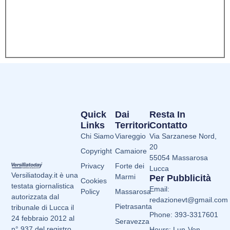
Quick
Dai
Resta In
Links
Territori
Contatto
Chi Siamo
Viareggio
Via Sarzanese Nord,
20
Copyright
Camaiore
55054 Massarosa
Privacy
Forte dei
Lucca
Versiliatoday.it è una
Marmi
Per Pubblicità
Cookies
testata giornalistica
Email:
Policy
Massarosa
autorizzata dal
redazionevt@gmail.com
Pietrasanta
tribunale di Lucca il
Phone: 393-3317601
24 febbraio 2012 al
Seravezza
n° 937 del registro
Hours: Lun-Ven