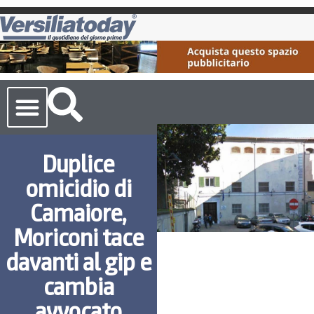
Cronaca Toscana
Duplice
omicidio di
Camaiore,
Moriconi tace
davanti al gip e
cambia
avvocato