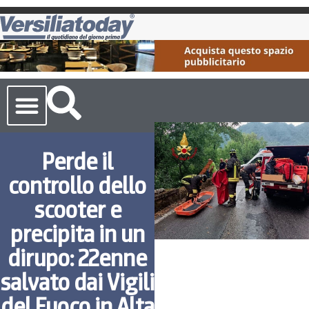
Cronaca Toscana
Perde il
controllo dello
scooter e
precipita in un
dirupo: 22enne
salvato dai Vigili
del Fuoco in Alta