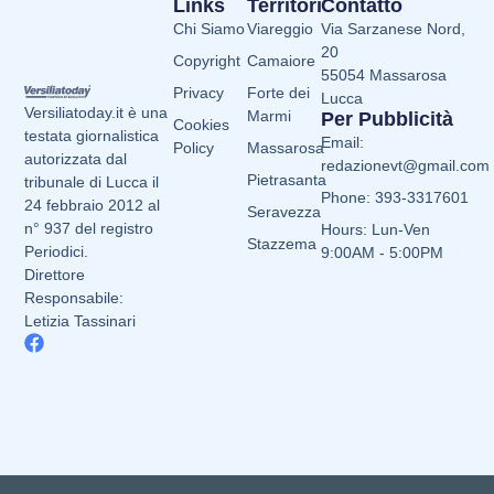
Links
Territori
Contatto
Chi Siamo
Viareggio
Via Sarzanese Nord,
20
Copyright
Camaiore
55054 Massarosa
Privacy
Forte dei
Lucca
Versiliatoday.it è una
Marmi
Per Pubblicità
Cookies
testata giornalistica
Email:
Policy
Massarosa
autorizzata dal
redazionevt@gmail.com
Pietrasanta
tribunale di Lucca il
Phone: 393-3317601
24 febbraio 2012 al
Seravezza
n° 937 del registro
Hours: Lun-Ven
Stazzema
Periodici.
9:00AM - 5:00PM
Direttore
Responsabile:
Letizia Tassinari