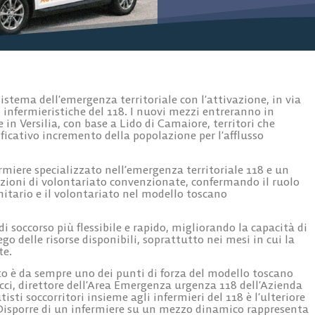
istema dell’emergenza territoriale con l’attivazione, in via
o infermieristiche del 118. I nuovi mezzi entreranno in
 e in
Versilia
, con base a
Lido di Camaiore
, territori che
ficativo incremento della popolazione per l’afflusso
rmiere specializzato nell’emergenza territoriale 118 e un
azioni di volontariato convenzionate, confermando il ruolo
anitario e il volontariato nel modello toscano
 di soccorso più flessibile e rapido, migliorando la capacità di
go delle risorse disponibili, soprattutto nei mesi in cui la
te.
ato è da sempre uno dei punti di forza del modello toscano
ci, direttore dell’Area Emergenza urgenza 118 dell’Azienda
sti soccorritori insieme agli infermieri del 118 è l’ulteriore
Disporre di un infermiere su un mezzo dinamico rappresenta