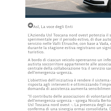
Asl
,
La voce degli Enti
L’Azienda Usl Toscana nord ovest potenzia il s
sperimentale per il periodo estivo, di due aut
servizio nelle
Valli Etrusche
, con base a
Vada
,
durante la stagione estiva registrano un signi
turistico.
A bordo di ciascun veicolo opereranno un infe
autista soccorritore appartenente alle associ
centrale della collaborazione tra il servizio s
dell’emergenza-urgenza.
L’obiettivo dell’iniziativa è rendere il sistema
risposta agli interventi e ottimizzando l’impie
domanda di assistenza aumenta sensibilmen
“Il contributo delle associazioni di volontari
dell’emergenza-urgenza – spiega Nicola Bertoc
Usl Toscana nord ovest –. La presenza degli auti
conferma di una sinergia ormai consolidata. 