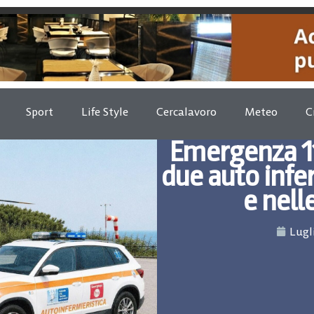
Sport
Life Style
Cercalavoro
Meteo
C
Emergenza 118
due auto infer
e nell
Lugl