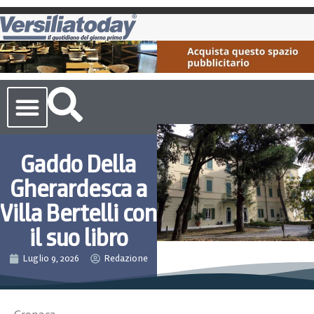
Cronaca Toscana
Gaddo Della
Gherardesca a
Villa Bertelli con
il suo libro
Luglio 9, 2026
Redazione
Cronaca