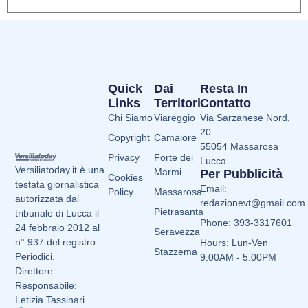
Quick
Dai
Resta In
Links
Territori
Contatto
Chi Siamo
Viareggio
Via Sarzanese Nord,
20
Copyright
Camaiore
55054 Massarosa
Privacy
Forte dei
Lucca
Versiliatoday.it è una
Marmi
Per Pubblicità
Cookies
testata giornalistica
Email:
Policy
Massarosa
autorizzata dal
redazionevt@gmail.com
Pietrasanta
tribunale di Lucca il
Phone: 393-3317601
24 febbraio 2012 al
Seravezza
n° 937 del registro
Hours: Lun-Ven
Stazzema
Periodici.
9:00AM - 5:00PM
Direttore
Responsabile:
Letizia Tassinari