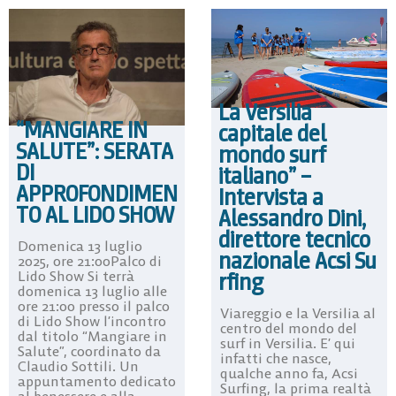
La Versilia
“MANGIARE IN
capitale del
SALUTE”: SERATA
mondo surf
DI
italiano” –
APPROFONDIMEN
Intervista a
TO AL LIDO SHOW
Alessandro Dini,
direttore tecnico
Domenica 13 luglio
nazionale Acsi Su
2025, ore 21:00Palco di
rfing
Lido Show Si terrà
domenica 13 luglio alle
ore 21:00 presso il palco
Viareggio e la Versilia al
di Lido Show l’incontro
centro del mondo del
dal titolo “Mangiare in
surf in Versilia. E’ qui
Salute”, coordinato da
infatti che nasce,
Claudio Sottili. Un
qualche anno fa, Acsi
appuntamento dedicato
Surfing, la prima realtà