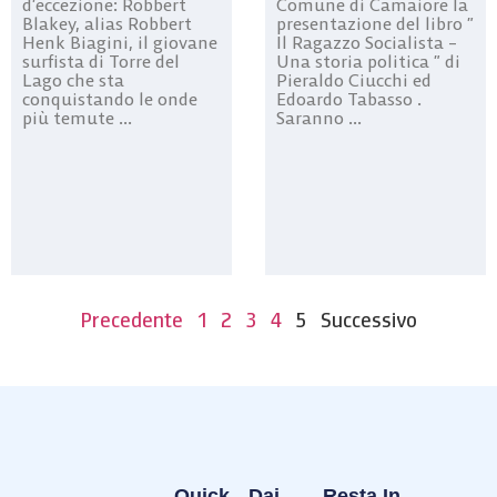
d’eccezione: Robbert
Comune di Camaiore la
Blakey, alias Robbert
presentazione del libro ”
Henk Biagini, il giovane
Il Ragazzo Socialista –
surfista di Torre del
Una storia politica ” di
Lago che sta
Pieraldo Ciucchi ed
conquistando le onde
Edoardo Tabasso .
più temute ...
Saranno ...
Precedente
1
2
3
4
5
Successivo
Quick
Dai
Resta In