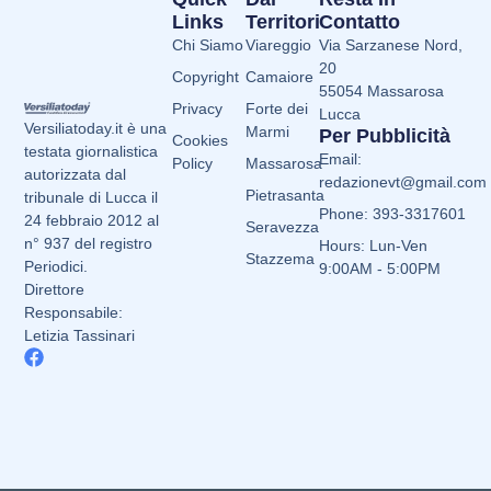
Links
Territori
Contatto
Chi Siamo
Viareggio
Via Sarzanese Nord,
20
Copyright
Camaiore
55054 Massarosa
Privacy
Forte dei
Lucca
Versiliatoday.it è una
Marmi
Per Pubblicità
Cookies
testata giornalistica
Email:
Policy
Massarosa
autorizzata dal
redazionevt@gmail.com
Pietrasanta
tribunale di Lucca il
Phone: 393-3317601
24 febbraio 2012 al
Seravezza
n° 937 del registro
Hours: Lun-Ven
Stazzema
Periodici.
9:00AM - 5:00PM
Direttore
Responsabile:
Letizia Tassinari