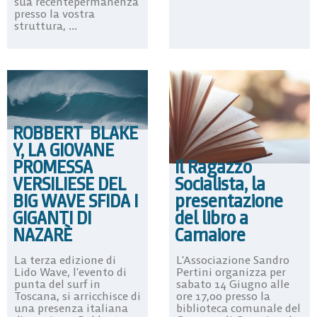
sua recentepermanenza
presso la vostra
struttura, ...
ROBBERT BLAKE
Y, LA GIOVANE
PROMESSA
Il Ragazzo
VERSILIESE DEL
Socialista, la
BIG WAVE SFIDA I
presentazione
GIGANTI DI
del libro a
NAZARÈ
Camaiore
La terza edizione di
L’Associazione Sandro
Lido Wave, l’evento di
Pertini organizza per
punta del surf in
sabato 14 Giugno alle
Toscana, si arricchisce di
ore 17,00 presso la
una presenza italiana
biblioteca comunale del