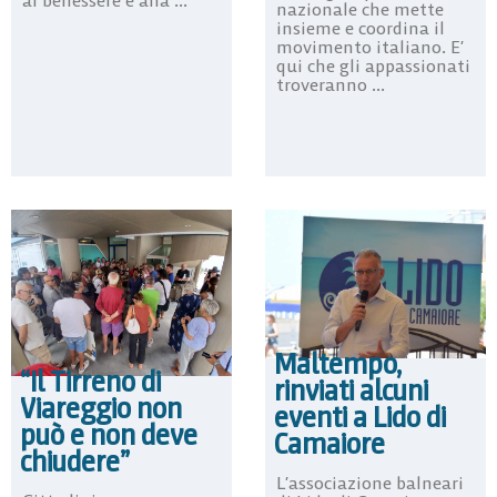
al benessere e alla ...
nazionale che mette
insieme e coordina il
movimento italiano. E’
qui che gli appassionati
troveranno ...
Maltempo,
“Il Tirreno di
rinviati alcuni
Viareggio non
eventi a Lido di
può e non deve
Camaiore
chiudere”
L’associazione balneari