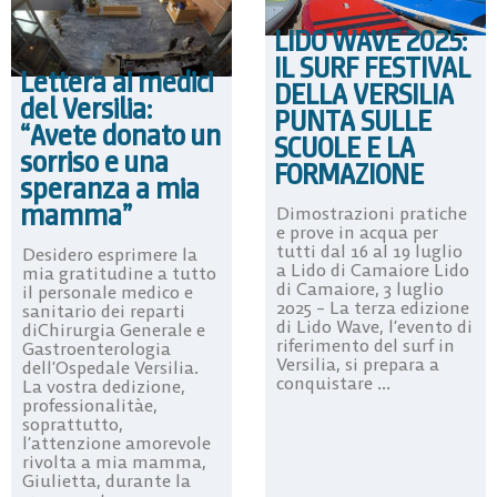
LIDO WAVE 2025:
IL SURF FESTIVAL
Lettera ai medici
DELLA VERSILIA
del Versilia:
PUNTA SULLE
“Avete donato un
SCUOLE E LA
sorriso e una
FORMAZIONE
speranza a mia
mamma”
Dimostrazioni pratiche
e prove in acqua per
tutti dal 16 al 19 luglio
Desidero esprimere la
a Lido di Camaiore Lido
mia gratitudine a tutto
di Camaiore, 3 luglio
il personale medico e
2025 – La terza edizione
sanitario dei reparti
di Lido Wave, l’evento di
diChirurgia Generale e
riferimento del surf in
Gastroenterologia
Versilia, si prepara a
dell’Ospedale Versilia.
conquistare ...
La vostra dedizione,
professionalitàe,
soprattutto,
l’attenzione amorevole
rivolta a mia mamma,
Giulietta, durante la