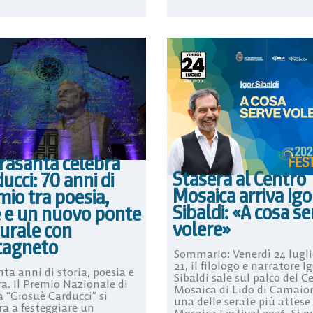
trasanta celebra
Stasera al Centro
ucci: 70 anni di
Mosaica arriva Igo
io tra poesia,
Sibaldi: «A cosa s
e e un nuovo ponte
volere»
turale con
tagneto
Sommario: Venerdì 24 luglio
21, il filologo e narratore I
ta anni di storia, poesia e
Sibaldi sale sul palco del C
ra. Il Premio Nazionale di
Mosaica di Lido di Camaior
a “Giosuè Carducci” si
una delle serate più attese
ra a festeggiare un