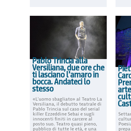
Pablo Trincia alla
Versiliana, due ore che
Pie
ti lasciano l’amaro in
Card
bocca. Andateci lo
Prem
stesso
art
cul
«L’uomo sbagliato» al Teatro La
Cas
Versiliana, il debutto teatrale di
Pablo Trincia sul caso del serial
killer Ezzeddine Sebai e sugli
Settan
innocenti finiti in carcere al
cultu
posto suo. Teatro quasi pieno,
Poesi
pubblico di tutte le età, e una
prepa