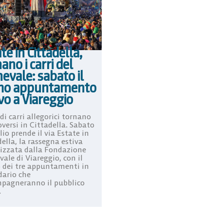
te in Cittadella,
ano i carri del
evale: sabato il
mo appuntamento
vo a Viareggio
di carri allegorici tornano
versi in Cittadella. Sabato
lio prende il via Estate in
ella, la rassegna estiva
izzata dalla Fondazione
ale di Viareggio, con il
 dei tre appuntamenti in
dario che
pagneranno il pubblico
.