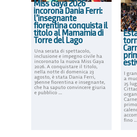
Miss Gaya 2026
incorona Dania Ferri:
l’insegnante
fiorentina conquista il
titolo al Mamamia di
Esta
Torre del Lago
torn
Carn
Una serata di spettacolo,
pri
inclusione e impegno civile ha
esti
incoronato la nuova Miss Gaya
2026. A conquistare il titolo,
nella notte di domenica 23
I gran
agosto, è stata Dania Ferri,
a muo
36enne fiorentina e insegnante,
25 lug
che ha saputo convincere giuria
Cittad
e pubblico ...
organ
Carnev
primo
calen
accom
fino ..