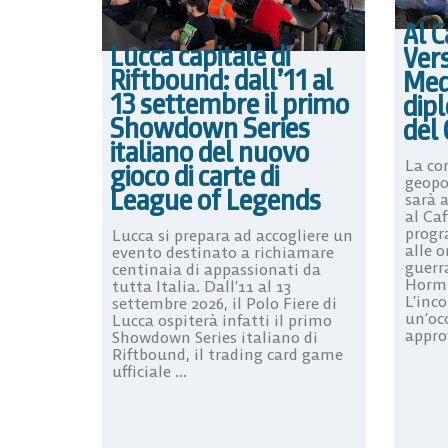
Al C
Lucca capitale di
Vers
Riftbound: dall’11 al
Medi
13 settembre il primo
dipl
Showdown Series
del 
italiano del nuovo
La co
gioco di carte di
geopo
League of Legends
sarà a
al Caf
progr
Lucca si prepara ad accogliere un
alle o
evento destinato a richiamare
guerr
centinaia di appassionati da
Hormu
tutta Italia. Dall’11 al 13
L’inco
settembre 2026, il Polo Fiere di
un’oc
Lucca ospiterà infatti il primo
appro
Showdown Series italiano di
Riftbound, il trading card game
ufficiale ...