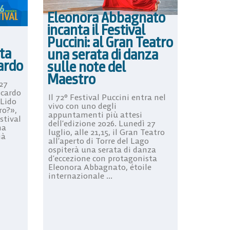
Eleonora Abbagnato
incanta il Festival
Puccini: al Gran Teatro
ta
una serata di danza
cardo
sulle note del
Maestro
27
icardo
Il 72° Festival Puccini entra nel
 Lido
vivo con uno degli
ro?»,
appuntamenti più attesi
stival
dell’edizione 2026. Lunedì 27
na
luglio, alle 21,15, il Gran Teatro
ià
all’aperto di Torre del Lago
ospiterà una serata di danza
d’eccezione con protagonista
Eleonora Abbagnato, étoile
internazionale ...