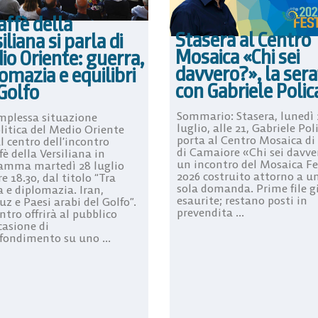
affè della
Stasera al Centro
iliana si parla di
Mosaica «Chi sei
o Oriente: guerra,
davvero?», la sera
omazia e equilibri
con Gabriele Poli
Golfo
Sommario: Stasera, lunedì 
mplessa situazione
luglio, alle 21, Gabriele Pol
litica del Medio Oriente
porta al Centro Mosaica di
l centro dell’incontro
di Camaiore «Chi sei davve
fè della Versiliana in
un incontro del Mosaica Fe
amma martedì 28 luglio
2026 costruito attorno a u
re 18.30, dal titolo “Tra
sola domanda. Prime file g
a e diplomazia. Iran,
esaurite; restano posti in
z e Paesi arabi del Golfo”.
prevendita ...
ntro offrirà al pubblico
casione di
fondimento su uno ...