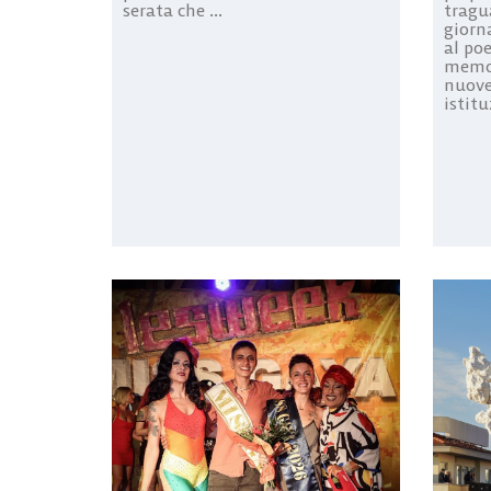
serata che ...
tragu
giorn
al poe
memor
nuove
istitu