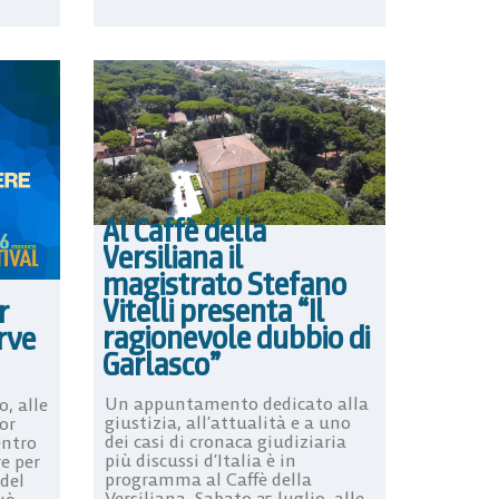
Al Caffè della
Versiliana il
magistrato Stefano
Vitelli presenta “Il
r
ragionevole dubbio di
erve
Garlasco”
Un appuntamento dedicato alla
, alle
giustizia, all’attualità e a uno
gor
dei casi di cronaca giudiziaria
entro
più discussi d’Italia è in
e per
programma al Caffè della
 del
Versiliana. Sabato 25 luglio, alle