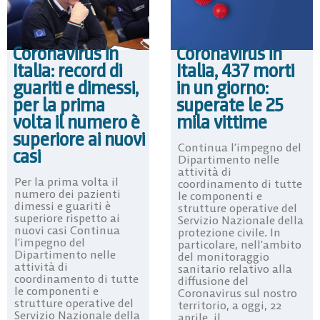
Coronavirus in
Coronavirus in
Italia: record di
Italia, 437 morti
guariti e dimessi,
in un giorno:
per la prima
superate le 25
volta il numero è
mila vittime
superiore ai nuovi
Continua l’impegno del
casi
Dipartimento nelle
attività di
Per la prima volta il
coordinamento di tutte
numero dei pazienti
le componenti e
dimessi e guariti è
strutture operative del
superiore rispetto ai
Servizio Nazionale della
nuovi casi Continua
protezione civile. In
l’impegno del
particolare, nell’ambito
Dipartimento nelle
del monitoraggio
attività di
sanitario relativo alla
coordinamento di tutte
diffusione del
le componenti e
Coronavirus sul nostro
strutture operative del
territorio, a oggi, 22
Servizio Nazionale della
aprile, il ...