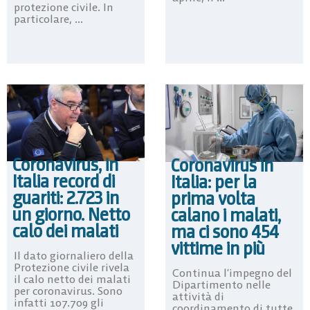
protezione civile. In
particolare, ...
Coronavirus, in
Coronavirus in
Italia record di
Italia: per la
guariti: 2.723 in
prima volta
un giorno. Netto
calano i malati,
calo dei malati
ma ci sono 454
vittime in più
Il dato giornaliero della
Protezione civile rivela
Continua l’impegno del
il calo netto dei malati
Dipartimento nelle
per coronavirus. Sono
attività di
infatti 107.709 gli
coordinamento di tutte