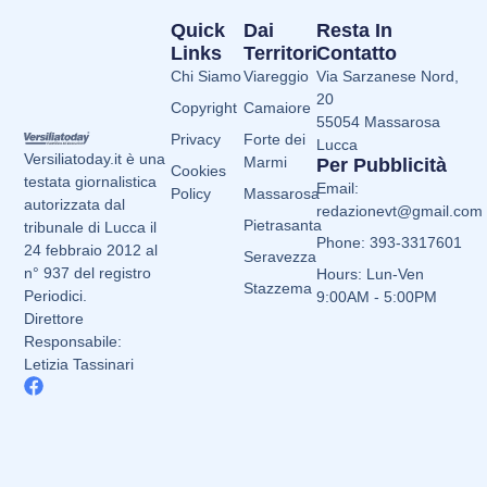
Quick
Dai
Resta In
Links
Territori
Contatto
Chi Siamo
Viareggio
Via Sarzanese Nord,
20
Copyright
Camaiore
55054 Massarosa
Privacy
Forte dei
Lucca
Versiliatoday.it è una
Marmi
Per Pubblicità
Cookies
testata giornalistica
Email:
Policy
Massarosa
autorizzata dal
redazionevt@gmail.com
Pietrasanta
tribunale di Lucca il
Phone: 393-3317601
24 febbraio 2012 al
Seravezza
n° 937 del registro
Hours: Lun-Ven
Stazzema
Periodici.
9:00AM - 5:00PM
Direttore
Responsabile:
Letizia Tassinari