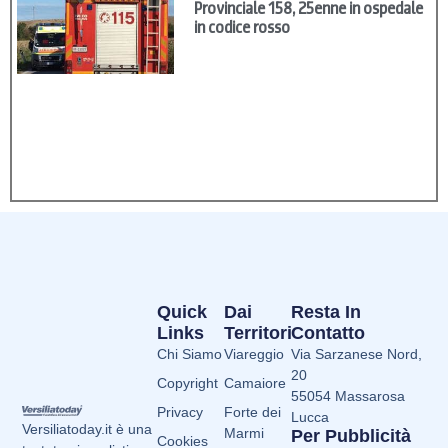
Provinciale 158, 25enne in ospedale
in codice rosso
Quick
Dai
Resta In
Links
Territori
Contatto
Chi Siamo
Viareggio
Via Sarzanese Nord,
20
Copyright
Camaiore
55054 Massarosa
Privacy
Forte dei
Lucca
Versiliatoday.it è una
Marmi
Per Pubblicità
Cookies