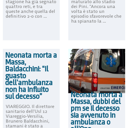
stagione ha già segnato
maturato allo stadio
quattro reti, e tra
dei Pini. “Ancora una
queste anche quella del
volta è stato un
definitivo 2-0 con ...
episodio sfavorevole che
ha spianato la ...
Neonata morta a
Massa,
Baldacchini: “Il
guasto
dell’ambulanza
non ha influito
Neonata morta a
sul decesso”
Massa, dubbi del
pm se il decesso
VIAREGGIO. Il direttore
sanitario dell’Usl 12
sia avvenuto in
Viareggio-Versilia,
ambulanza o
Brunero Baldacchini,
stamani è stato a