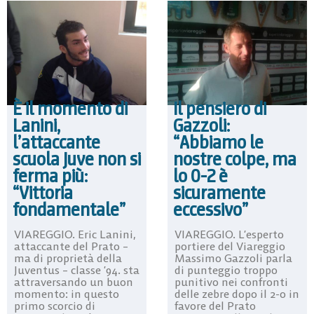
È il momento di
Il pensiero di
Lanini,
Gazzoli:
l’attaccante
“Abbiamo le
scuola Juve non si
nostre colpe, ma
ferma più:
lo 0-2 è
“Vittoria
sicuramente
fondamentale”
eccessivo”
VIAREGGIO. Eric Lanini,
VIAREGGIO. L’esperto
attaccante del Prato –
portiere del Viareggio
ma di proprietà della
Massimo Gazzoli parla
Juventus – classe ’94. sta
di punteggio troppo
attraversando un buon
punitivo nei confronti
momento: in questo
delle zebre dopo il 2-0 in
primo scorcio di
favore del Prato