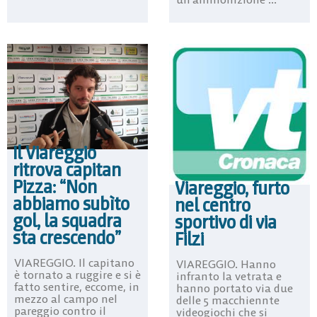
Il Viareggio
ritrova capitan
Pizza: “Non
Viareggio, furto
abbiamo subìto
nel centro
gol, la squadra
sportivo di via
sta crescendo”
Filzi
VIAREGGIO. Il capitano
VIAREGGIO. Hanno
è tornato a ruggire e si è
infranto la vetrata e
fatto sentire, eccome, in
hanno portato via due
mezzo al campo nel
delle 5 macchiennte
pareggio contro il
videogiochi che si