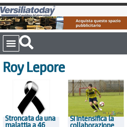
Cronaca Toscana
Roy Lepore
Stroncata da una
Si intensifica la
malattia a 46
collaborazione