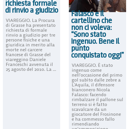
richiesta formale
di rinvio a giudizio
Falasco e il
cartellino che
VIAREGGIO. La Procura
di Grasse ha presentato
non ci voleva:
richiesta di formale
“Sono stato
rinvio a giudizio per tre
ingenuo. Bene il
persone fisiche e una
giuridica in merito alla
punto
morte nel carcere
conquistato oggi”
francese di Grasse del
viareggino Daniele
Franceschi avvenuta il
VIAREGGIO. È stato
25 agosto del 2010. La ...
ingenuo come
nell’occasione del primo
gol subìto dalle zebre a
L’Aquila, il difensore
bianconero Nicola
Falasco: facendo
rimbalzare il pallone sul
terreno si è fatto
scavalcare da un
giocatore del Frosinone
e ha commesso fallo
rimendiando
un’ammonizione ...