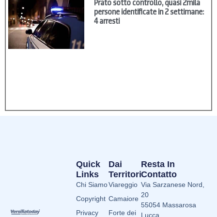
Prato sotto controllo, quasi 2mila
persone identificate in 2 settimane:
4 arresti
Quick
Dai
Resta In
Links
Territori
Contatto
Chi Siamo
Viareggio
Via Sarzanese Nord,
20
Copyright
Camaiore
55054 Massarosa
Privacy
Forte dei
Lucca