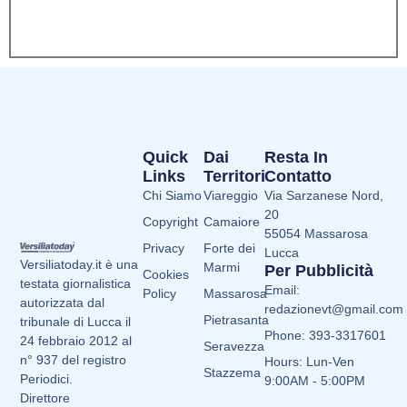
Quick
Dai
Resta In
Links
Territori
Contatto
Chi Siamo
Viareggio
Via Sarzanese Nord,
20
Copyright
Camaiore
55054 Massarosa
Privacy
Forte dei
Lucca
Versiliatoday.it è una
Marmi
Per Pubblicità
Cookies
testata giornalistica
Email:
Policy
Massarosa
autorizzata dal
redazionevt@gmail.com
Pietrasanta
tribunale di Lucca il
Phone: 393-3317601
24 febbraio 2012 al
Seravezza
n° 937 del registro
Hours: Lun-Ven
Stazzema
Periodici.
9:00AM - 5:00PM
Direttore