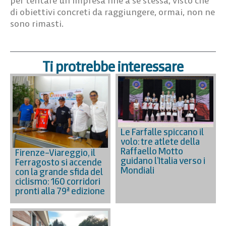
per tentare un’impresa fine a sé stessa, visto che
di obiettivi concreti da raggiungere, ormai, non ne
sono rimasti.
Ti protrebbe interessare
Le Farfalle spiccano il
volo: tre atlete della
Raffaello Motto
Firenze–Viareggio, il
guidano l’Italia verso i
Ferragosto si accende
Mondiali
con la grande sfida del
ciclismo: 160 corridori
pronti alla 79ª edizione