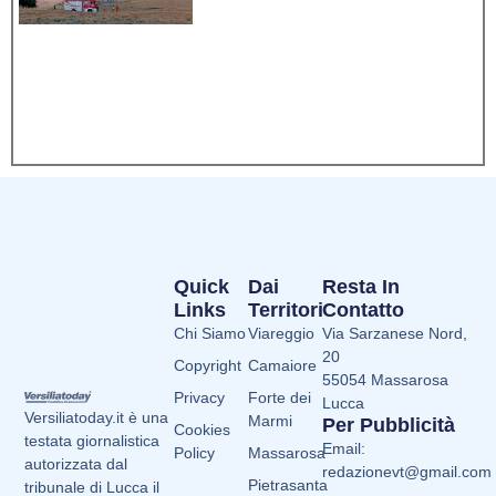
Quick
Dai
Resta In
Links
Territori
Contatto
Chi Siamo
Viareggio
Via Sarzanese Nord,
20
Copyright
Camaiore
55054 Massarosa
Privacy
Forte dei
Lucca
Versiliatoday.it è una
Marmi
Per Pubblicità
Cookies
testata giornalistica
Email:
Policy
Massarosa
autorizzata dal
redazionevt@gmail.com
Pietrasanta
tribunale di Lucca il