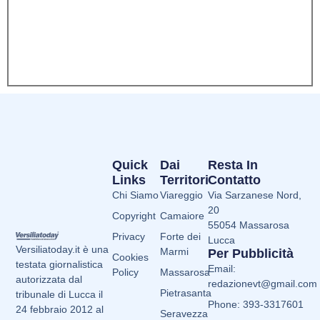
Quick
Dai
Resta In
Links
Territori
Contatto
Chi Siamo
Viareggio
Via Sarzanese Nord,
20
Copyright
Camaiore
55054 Massarosa
Privacy
Forte dei
Lucca
Versiliatoday.it è una
Marmi
Per Pubblicità
Cookies
testata giornalistica
Email:
Policy
Massarosa
autorizzata dal
redazionevt@gmail.com
Pietrasanta
tribunale di Lucca il
Phone: 393-3317601
24 febbraio 2012 al
Seravezza