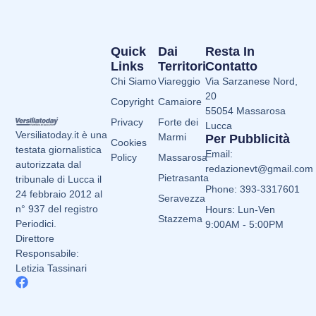
Quick
Dai
Resta In
Links
Territori
Contatto
Chi Siamo
Viareggio
Via Sarzanese Nord,
20
Copyright
Camaiore
55054 Massarosa
Privacy
Forte dei
Lucca
Versiliatoday.it è una
Marmi
Per Pubblicità
Cookies
testata giornalistica
Email:
Policy
Massarosa
autorizzata dal
redazionevt@gmail.com
Pietrasanta
tribunale di Lucca il
Phone: 393-3317601
24 febbraio 2012 al
Seravezza
n° 937 del registro
Hours: Lun-Ven
Stazzema
Periodici.
9:00AM - 5:00PM
Direttore
Responsabile:
Letizia Tassinari