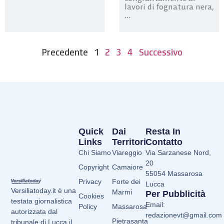
lavori di fognatura nera,
...
Precedente
1
2
3
4
Successivo
Quick
Dai
Resta In
Links
Territori
Contatto
Chi Siamo
Viareggio
Via Sarzanese Nord,
20
Copyright
Camaiore
55054 Massarosa
Privacy
Forte dei
Lucca
Versiliatoday.it è una
Marmi
Per Pubblicità
Cookies
testata giornalistica
Email:
Policy
Massarosa
autorizzata dal
redazionevt@gmail.com
Pietrasanta
tribunale di Lucca il