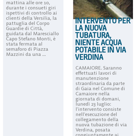
mattina alle ore 10,
durante i consueti giri
ispettivi di controllo ai
clienti della Versilia, la
INTERVENTO PER
pattuglia del Corpo
LA NUOVA
Guardie di Città,
TUBATURA,
guidata dal Maresciallo
Capo Stefano Monti, è
NIENTE ACQUA
stata fermata al
POTABILE IN VIA
semaforo di Piazza
Mazzini da una ...
VERDINA
CAMAIORE. Saranno
effettuati lavori di
manutenzione
straordinaria da parte
di Gaia nel Comune di
Camaiore nella
giornata di domani,
lunedì 23 luglio:
l’intervento consiste
nell’esecuzione del
collegamento della
nuova tubazione di via
Verdina, posata
congiuntamente ai