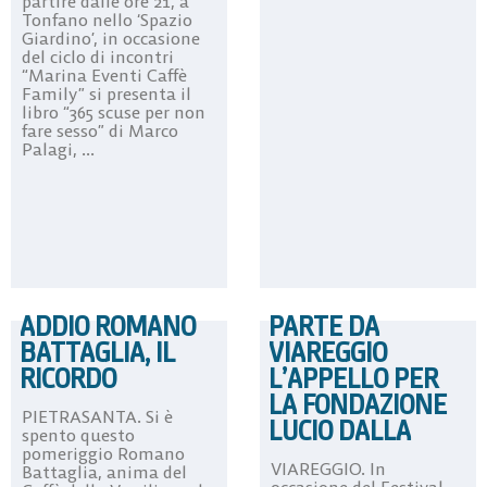
partire dalle ore 21, a
Tonfano nello ‘Spazio
Giardino’, in occasione
del ciclo di incontri
“Marina Eventi Caffè
Family” si presenta il
libro “365 scuse per non
fare sesso” di Marco
Palagi, ...
ADDIO ROMANO
PARTE DA
BATTAGLIA, IL
VIAREGGIO
RICORDO
L’APPELLO PER
LA FONDAZIONE
PIETRASANTA. Si è
LUCIO DALLA
spento questo
pomeriggio Romano
VIAREGGIO. In
Battaglia, anima del
occasione del Festival