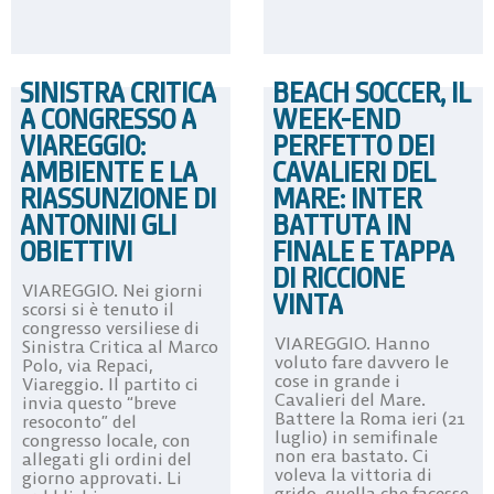
SINISTRA CRITICA
BEACH SOCCER, IL
A CONGRESSO A
WEEK-END
VIAREGGIO:
PERFETTO DEI
AMBIENTE E LA
CAVALIERI DEL
RIASSUNZIONE DI
MARE: INTER
ANTONINI GLI
BATTUTA IN
OBIETTIVI
FINALE E TAPPA
DI RICCIONE
VIAREGGIO. Nei giorni
VINTA
scorsi si è tenuto il
congresso versiliese di
VIAREGGIO. Hanno
Sinistra Critica al Marco
voluto fare davvero le
Polo, via Repaci,
cose in grande i
Viareggio. Il partito ci
Cavalieri del Mare.
invia questo “breve
Battere la Roma ieri (21
resoconto” del
luglio) in semifinale
congresso locale, con
non era bastato. Ci
allegati gli ordini del
voleva la vittoria di
giorno approvati. Li
grido, quella che facesse