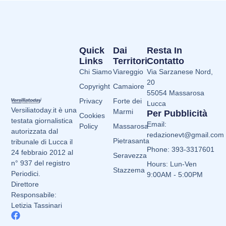
Quick
Dai
Resta In
Links
Territori
Contatto
Chi Siamo
Viareggio
Via Sarzanese Nord,
20
Copyright
Camaiore
55054 Massarosa
Privacy
Forte dei
Lucca
Versiliatoday.it è una
Marmi
Per Pubblicità
Cookies
testata giornalistica
Email:
Policy
Massarosa
autorizzata dal
redazionevt@gmail.com
Pietrasanta
tribunale di Lucca il
Phone: 393-3317601
24 febbraio 2012 al
Seravezza
n° 937 del registro
Hours: Lun-Ven
Stazzema
Periodici.
9:00AM - 5:00PM
Direttore
Responsabile:
Letizia Tassinari