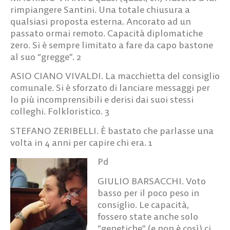
rimpiangere Santini. Una totale chiusura a
qualsiasi proposta esterna. Ancorato ad un
passato ormai remoto. Capacità diplomatiche
zero. Si è sempre limitato a fare da capo bastone
al suo “gregge”.
2
ASIO CIANO VIVALDI.
La macchietta del consiglio
comunale. Si è sforzato di lanciare messaggi per
lo più incomprensibili e derisi dai suoi stessi
colleghi. Folkloristico.
3
STEFANO ZERIBELLI.
È bastato che parlasse una
volta in 4 anni per capire chi era.
1
Pd
GIULIO BARSACCHI.
Voto
basso per il poco peso in
consiglio. Le capacità,
fossero state anche solo
“genetiche” (e non è così) ci