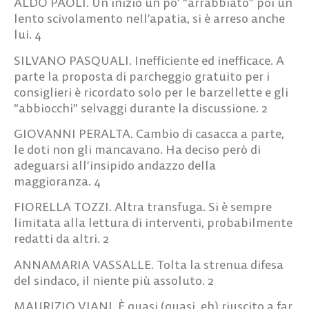
ALDO PAOLI.
Un inizio un po’ “arrabbiato” poi un
lento scivolamento nell’apatia, si è arreso anche
lui.
4
SILVANO PASQUALI.
Inefficiente ed inefficace. A
parte la proposta di parcheggio gratuito per i
consiglieri è ricordato solo per le barzellette e gli
“abbiocchi” selvaggi durante la discussione.
2
GIOVANNI PERALTA.
Cambio di casacca a parte,
le doti non gli mancavano. Ha deciso però di
adeguarsi all’insipido andazzo della
maggioranza.
4
FIORELLA TOZZI.
Altra transfuga. Si è sempre
limitata alla lettura di interventi, probabilmente
redatti da altri.
2
ANNAMARIA VASSALLE.
Tolta la strenua difesa
del sindaco, il niente più assoluto.
2
MAURIZIO VIANI.
È quasi (quasi, eh) riuscito a far