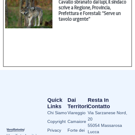
scrive a Regione, Provincia,
Prefettura e Forestali: “Serve un
tavolo urgente”
Quick
Dai
Resta In
Links
Territori
Contatto
Chi Siamo
Viareggio
Via Sarzanese Nord,
20
Copyright
Camaiore
55054 Massarosa
Privacy
Forte dei
Lucca
Versiliatoday.it è una
Marmi
Per Pubblicità
Cookies
testata giornalistica