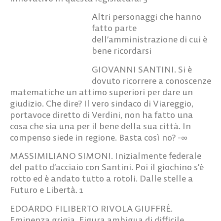
Altri personaggi che hanno
fatto parte
dell’amministrazione di cui è bene ricordarsi
GIOVANNI SANTINI.
Si è dovuto ricorrere a
conoscenze matematiche un attimo superiori per
dare un giudizio. Che dire? Il vero sindaco di
Viareggio, portavoce diretto di Verdini, non ha
fatto una cosa che sia una per il bene della sua
città. In compenso siede in regione. Basta così no?
-∞
MASSIMILIANO SIMONI.
Inizialmente federale
del patto d’acciaio con Santini. Poi il giochino s’è
rotto ed è andato tutto a rotoli. Dalle stelle a
Futuro e Libertà. 1
EDOARDO FILIBERTO RIVOLA GIUFFRÈ.
Eminenza grigia. Figura ambigua di difficile
valutazione, di certo tutt’altro che positiva. È