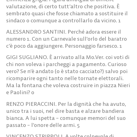
sembrato quasi che fosse chiamato a sostituire il
sindaco o comunque a controllarlo da vicino.
1
ALESSANDRO SANTINI.
Perché adora essere il
numero 1. Con un Carnevale sull’orlo del baratro
c’è poco da aggiungere. Personaggio farsesco.
1
GIGI SUGLIANO.
È arrivato alla Mo.Ver. coi voti di
chi non voleva i parcheggi a pagamento. Curioso
vero? Se n’è andato (o è stato cacciato?) salvo poi
ricomparire ogni tanto nelle tornate elettorali.
Ma la fontana che voleva costruire in piazza Nieri
e Paolini?
0
RENZO PIERACCINI.
Per la dignità che ha avuto,
unico tra i suoi, nel dire basta e alzare bandiera
bianca. A lui spetta – comunque memori del suo
passato – l’onore delle armi.
5
VINCENZO STRIPPOLI.
A volte colpevole di
clamorose cadute di stile ed errori di