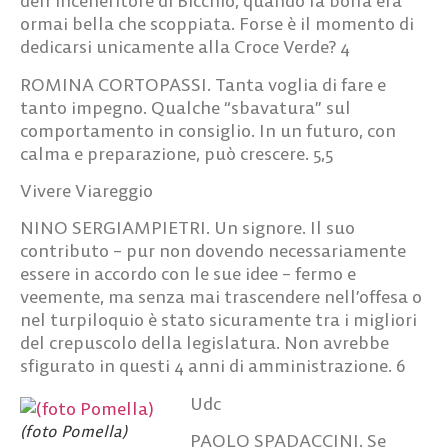
dell’inceneritore di Bicchio, quando la bolla era
ormai bella che scoppiata. Forse è il momento di
dedicarsi unicamente alla Croce Verde?
4
ROMINA CORTOPASSI.
Tanta voglia di fare e
tanto impegno. Qualche “sbavatura” sul
comportamento in consiglio. In un futuro, con
calma e preparazione, può crescere.
5,5
Vivere Viareggio
NINO SERGIAMPIETRI.
Un signore. Il suo
contributo – pur non dovendo necessariamente
essere in accordo con le sue idee – fermo e
veemente, ma senza mai trascendere nell’offesa o
nel turpiloquio è stato sicuramente tra i migliori
del crepuscolo della legislatura. Non avrebbe
sfigurato in questi 4 anni di amministrazione.
6
Udc
(foto Pomella)
PAOLO SPADACCINI.
Se