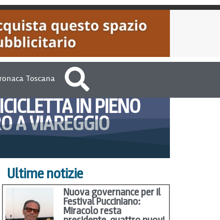
ronaca Toscana
CICLETTA IN PIENO
O A VIAREGGIO
o 7, 2012
Roy Lepore
Ultime notizie
Nuova governance per il
Festival Pucciniano:
Miracolo resta
presidente, quattro nuovi