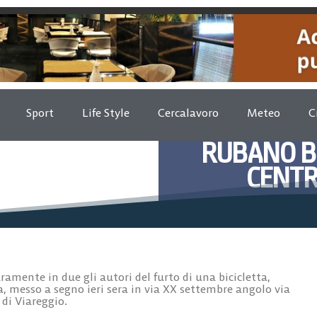
Sport
Life Style
Cercalavoro
Meteo
C
RUBANO BI
CENTR
Agost
amente in due gli autori del furto di una bicicletta,
messo a segno ieri sera in via XX settembre angolo via
 di Viareggio.