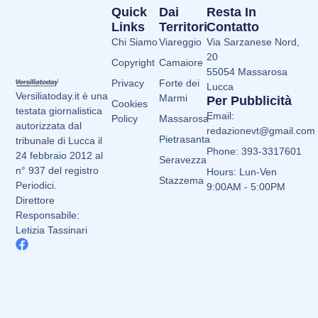
Quick
Dai
Resta In
Links
Territori
Contatto
Chi Siamo
Viareggio
Via Sarzanese Nord,
20
Copyright
Camaiore
55054 Massarosa
Privacy
Forte dei
Lucca
Versiliatoday.it è una
Marmi
Per Pubblicità
Cookies
testata giornalistica
Email:
Policy
Massarosa
autorizzata dal
redazionevt@gmail.com
Pietrasanta
tribunale di Lucca il
Phone: 393-3317601
24 febbraio 2012 al
Seravezza
n° 937 del registro
Hours: Lun-Ven
Stazzema
Periodici.
9:00AM - 5:00PM
Direttore
Responsabile:
Letizia Tassinari