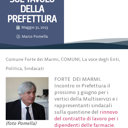
DELLA
PREFETTURA
Maggio 31, 2013
Marco Pomella
Comune Forte dei Marmi
,
COMUNI
,
La voce degli Enti
,
Politica
,
Sindacati
FORTE DEI MARMI.
Incontro in Prefettura il
prossimo 3 giugno per i
vertici della Multiservizi e i
rappresentanti sindacali
sulla questione del
rinnovo
del contratto di lavoro per i
(foto Pomella)
dipendenti delle farmacie
.