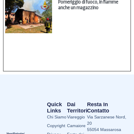
Pomeriggio di fuoco, in fiamme
anche un magazzino
Quick
Dai
Resta In
Links
Territori
Contatto
Chi Siamo
Viareggio
Via Sarzanese Nord,
20
Copyright
Camaiore
55054 Massarosa