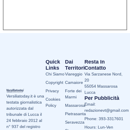
Quick
Dai
Resta In
Links
Territori
Contatto
Chi Siamo
Viareggio
Via Sarzanese Nord,
20
Copyright
Camaiore
55054 Massarosa
Privacy
Forte dei
Lucca
Versiliatoday.it è una
Marmi
Per Pubblicità
Cookies
testata giornalistica
Email:
Policy
Massarosa
autorizzata dal
redazionevt@gmail.com
Pietrasanta
tribunale di Lucca il
Phone: 393-3317601
24 febbraio 2012 al
Seravezza
n° 937 del registro
Hours: Lun-Ven