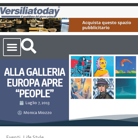
Cronaca Toscana
ALLA GALLERIA
EUROPA APRE
“PEOPLE”
Luglio 7, 2013
Monica Miozzo
Eventi
,
Life Style