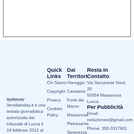
Quick
Dai
Resta In
Links
Territori
Contatto
Chi Siamo
Viareggio
Via Sarzanese Nord,
20
Copyright
Camaiore
55054 Massarosa
Privacy
Forte dei
Lucca
Versiliatoday.it è una
Marmi
Per Pubblicità
Cookies
testata giornalistica
Email:
Policy
Massarosa
autorizzata dal
redazionevt@gmail.com
Pietrasanta
tribunale di Lucca il
Phone: 393-3317601
24 febbraio 2012 al
Seravezza