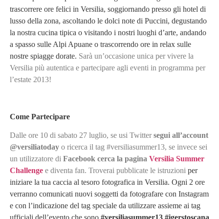
trascorrere ore felici in Versilia, soggiornando presso gli hotel di
lusso della zona, ascoltando le dolci note di Puccini, degustando
la nostra cucina tipica o visitando i nostri luoghi d’arte, andando
a spasso sulle Alpi Apuane o trascorrendo ore in relax sulle
nostre spiagge dorate.
Sarà un’occasione unica per vivere la
Versilia più autentica e partecipare agli eventi in programma per
l’estate 2013!
Come Partecipare
Dalle ore 10 di sabato 27 luglio, se usi Twitter
segui all’account
@versiliatoday
o ricerca il tag #versiliasummer13, se invece sei
un utilizzatore di
Facebook cerca la pagina
Versilia Summer
Challenge
e diventa fan. Troverai pubblicate le istruzioni
per
iniziare la tua caccia al tesoro fotografica in Versilia. Ogni 2 ore
verranno comunicati nuovi soggetti da fotografare con Instagram
e con l’indicazione del tag speciale da utilizzare assieme ai tag
ufficiali dell’evento che sono
#versiliasummer13
#igerstoscana