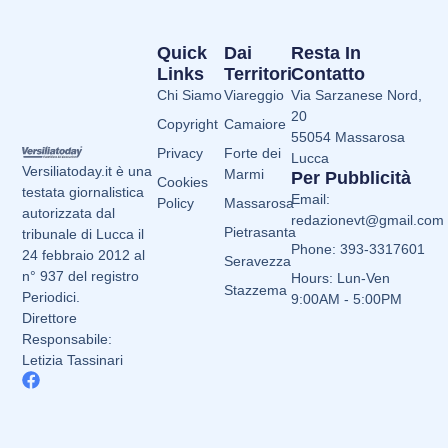
Quick
Dai
Resta In
Links
Territori
Contatto
Chi Siamo
Viareggio
Via Sarzanese Nord,
20
Copyright
Camaiore
55054 Massarosa
Privacy
Forte dei
Lucca
Versiliatoday.it è una
Marmi
Per Pubblicità
Cookies
testata giornalistica
Email:
Policy
Massarosa
autorizzata dal
redazionevt@gmail.com
Pietrasanta
tribunale di Lucca il
Phone: 393-3317601
24 febbraio 2012 al
Seravezza
n° 937 del registro
Hours: Lun-Ven
Stazzema
Periodici.
9:00AM - 5:00PM
Direttore
Responsabile:
Letizia Tassinari