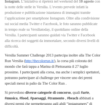
Instagram.
L’iniziativa si ripeterà nel weekend del
10 agosto
con
la notte delle stelle in Versilia.
L’evento prevede infatti la
produzione e pubblicazione istantanea di immagini tramite
l’applicazione per smartphone Instagram.
Oltre alla condivisione
sui social media Twitter e Facebook, le foto saranno pubblicate
in tempo reale su Versiliatoday, il quotidiano online della
Versilia.
I partecipanti saranno guidati via Twitter e Facebook
alla ricerca dei soggetti da immortalare, secondo diversi livelli di
difficoltà.
Versilia Summer Challenge 2013 partecipa inoltre alla The Color
Run Versilia (
http://thecolorrun.it/
), la corsa più colorata del
mondo che farà tappa a Marina di Pietrasanta il 27 luglio
prossimo. I partecipanti alla corsa, ma anche i semplici spettatori,
potranno partecipare al challenge per vincere uno dei premi
speciali messi in palio da The Color Run .
Si prevedono
diverse categorie di concorso
, quali
#arte
,
#musica
,
#food
,
#paesaggi
,
#tramonto
,
#beach
abbinati a
diversi premi che permetteranno agli abili “instagramers” di