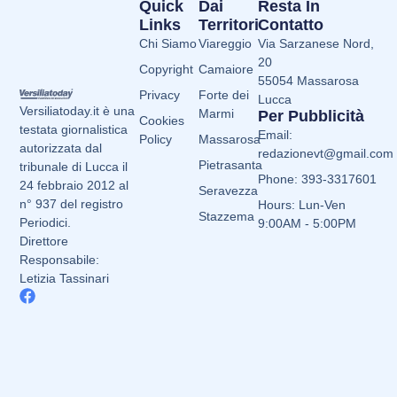
Quick
Dai
Resta In
Links
Territori
Contatto
Chi Siamo
Viareggio
Via Sarzanese Nord,
20
Copyright
Camaiore
55054 Massarosa
Privacy
Forte dei
Lucca
Versiliatoday.it è una
Marmi
Per Pubblicità
Cookies
testata giornalistica
Email:
Policy
Massarosa
autorizzata dal
redazionevt@gmail.com
Pietrasanta
tribunale di Lucca il
Phone: 393-3317601
24 febbraio 2012 al
Seravezza
n° 937 del registro
Hours: Lun-Ven
Stazzema
Periodici.
9:00AM - 5:00PM
Direttore
Responsabile:
Letizia Tassinari