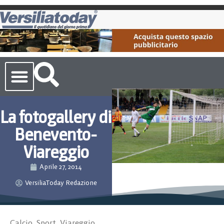
Cronaca Toscana
La fotogallery di
Benevento-
Viareggio
Aprile 27, 2014
VersiliaToday Redazione
Calcio
,
Sport
,
Viareggio