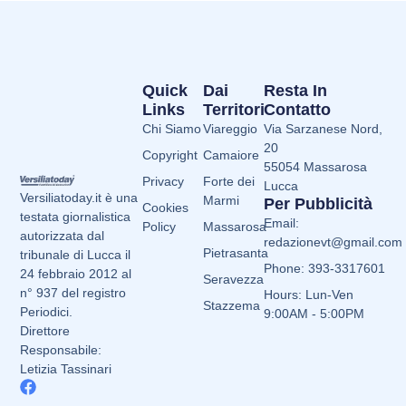
Quick
Dai
Resta In
Links
Territori
Contatto
Chi Siamo
Viareggio
Via Sarzanese Nord,
20
Copyright
Camaiore
55054 Massarosa
Privacy
Forte dei
Lucca
Versiliatoday.it è una
Marmi
Per Pubblicità
Cookies
testata giornalistica
Email:
Policy
Massarosa
autorizzata dal
redazionevt@gmail.com
Pietrasanta
tribunale di Lucca il
Phone: 393-3317601
24 febbraio 2012 al
Seravezza
n° 937 del registro
Hours: Lun-Ven
Stazzema
Periodici.
9:00AM - 5:00PM
Direttore
Responsabile:
Letizia Tassinari