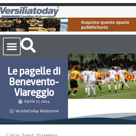
Cronaca Toscana
Le pagelle di
Benevento-
Viareggio
Aprile 27, 2014
VersiliaToday Redazione
Calcio
,
Sport
,
Viareggio