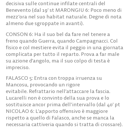
decisiva sulle continue infilate centrali del
Benevento (dal 19′ st
MARONGIU 6:
Poco meno di
mezz’ora nel suo habitat naturale. Degne di nota
almeno due sgroppate in avanti).
CONSON 6:
Ha il suo bel da fare nel tenere a
freno quando Guerra, quando Campagnacci. Col
fisico e col mestiere evita il peggio in una giornata
complicata per tutto il reparto. Prova a far male
su azione d’angolo, ma il suo colpo di testa è
impreciso.
FALASCO 5:
Entra con troppa irruenza su
Mancosu, provocando un rigore
evitabile. Refrattario nell’attaccare la fascia.
Lucarelli non è convinto della sua prova e lo
sostituisce ancor prima dell’intervallo (dal 40′ pt
NICOLAO 6:
L’apporto offensivo è maggiore
rispetto a quello di Falasco, anche se manca la
necessaria cattiveria quando si tratta di crossare).