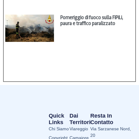
Pomeriggio di fuoco sulla FiPiLi,
paura e traffico paralizzato
Quick
Dai
Resta In
Links
Territori
Contatto
Chi Siamo
Viareggio
Via Sarzanese Nord,
20
Copyright
Camaiore