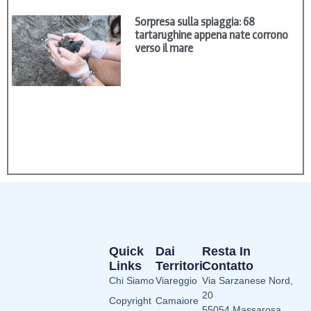
Sorpresa sulla spiaggia: 68
tartarughine appena nate corrono
verso il mare
Quick
Dai
Resta In
Links
Territori
Contatto
Chi Siamo
Viareggio
Via Sarzanese Nord,
20
Copyright
Camaiore
55054 Massarosa