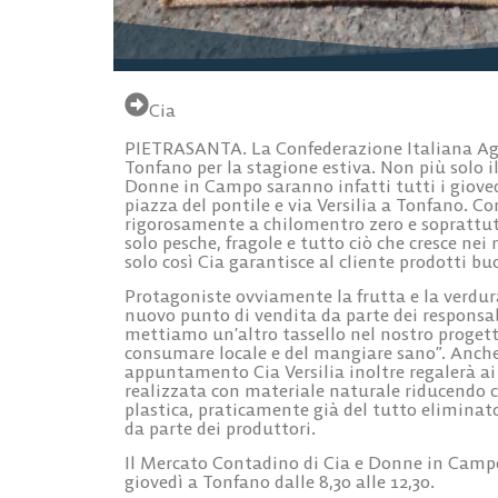
Cia
PIETRASANTA. La Confederazione Italiana Agric
Tonfano per la stagione estiva. Non più solo i
Donne in Campo saranno infatti tutti i giovedì
piazza del pontile e via Versilia a Tonfano. C
rigorosamente a chilomentro zero e soprattu
solo pesche, fragole e tutto ciò che cresce ne
solo così Cia garantisce al cliente prodotti 
Protagoniste ovviamente la frutta e la verdura 
nuovo punto di vendita da parte dei responsabi
mettiamo un’altro tassello nel nostro progett
consumare locale e del mangiare sano”. Anche
appuntamento Cia Versilia inoltre regalerà a
realizzata con materiale naturale riducendo co
plastica, praticamente già del tutto eliminato
da parte dei produttori.
Il Mercato Contadino di Cia e Donne in Campo 
giovedì a Tonfano dalle 8,30 alle 12,30.