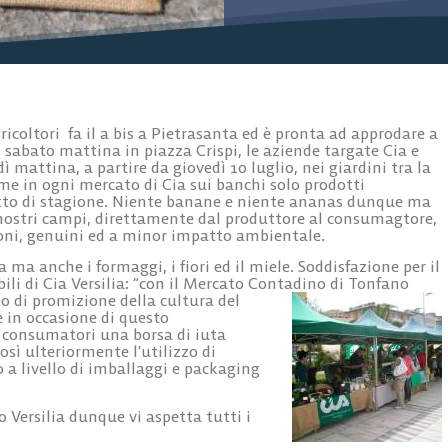
oltori fa il a bis a Pietrasanta ed è pronta ad approdare a
l sabato mattina in piazza Crispi, le aziende targate Cia e
 mattina, a partire da giovedì 10 luglio, nei giardini tra la
ome in ogni mercato di Cia sui banchi solo prodotti
tto di stagione. Niente banane e niente ananas dunque ma
i nostri campi, direttamente dal produttore al consumagtore,
buoni, genuini ed a minor impatto ambientale.
ma anche i formaggi, i fiori ed il miele. Soddisfazione per il
li di Cia Versilia: “con il Mercato Contadino di Tonfano
o di promizione della cultura del
 in occasione di questo
i consumatori una borsa di iuta
sì ulteriormente l’utilizzo di
 a livello di imballaggi e packaging
Versilia dunque vi aspetta tutti i