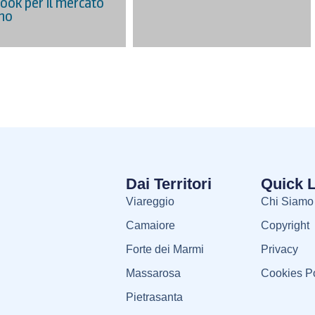
ook per il mercato
no
Dai Territori
Quick 
Viareggio
Chi Siamo
Camaiore
Copyright
Forte dei Marmi
Privacy
Massarosa
Cookies Po
Pietrasanta