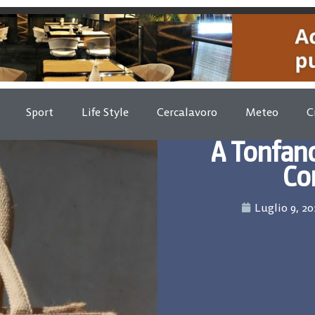
Sport
Life Style
Cercalavoro
Meteo
C
A Tonfano
Co
Luglio 9, 2